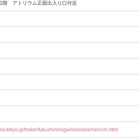
1階 アトリウム正面出入り口付近
ima.tokyo.jp/hokenfukushi/shogai/oshirase/neriichi.html