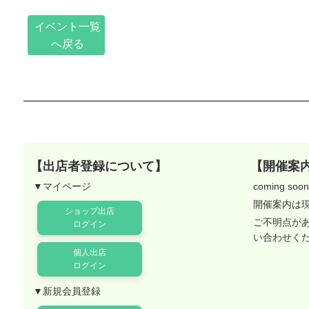
イベント一覧
へ戻る
【出店者登録について】
【開催案
▼マイページ
coming soon.
開催案内は
ショップ出店
ご不明点が
ログイン
い合わせく
個人出店
ログイン
▼新規会員登録