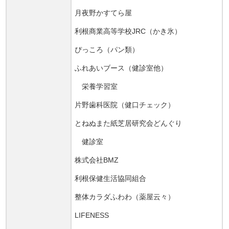
月夜野かすてら屋
利根商業高等学校JRC（かき氷）
ぴっころ（パン類）
ふれあいブース（健診室他）
栄養学習室
片野歯科医院（健口チェック）
とねぬまた紙芝居研究会どんぐり
健診室
株式会社BMZ
利根保健生活協同組合
整体カラダふわわ（薬屋云々）
LIFENESS