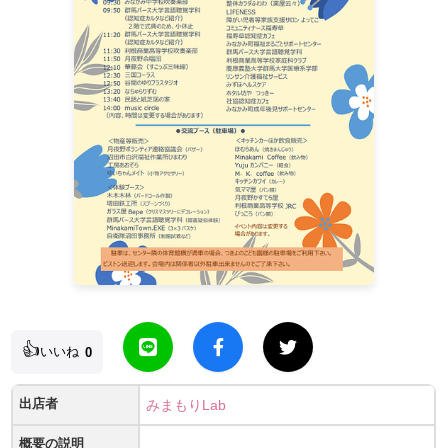
👍
いいね
0
出店者
みまもりLab
概要の説明