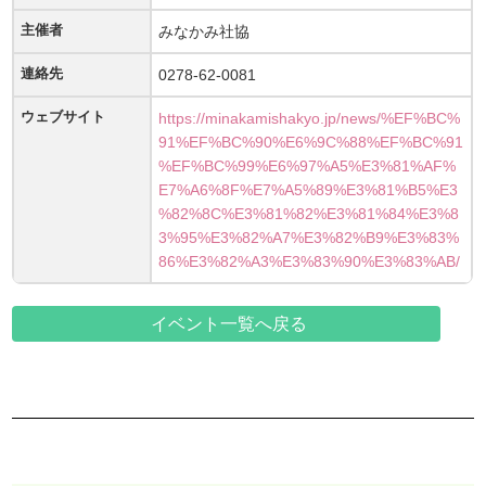
主催者
みなかみ社協
連絡先
0278-62-0081
ウェブサイト
https://minakamishakyo.jp/news/%EF%BC%
91%EF%BC%90%E6%9C%88%EF%BC%91
%EF%BC%99%E6%97%A5%E3%81%AF%
E7%A6%8F%E7%A5%89%E3%81%B5%E3
%82%8C%E3%81%82%E3%81%84%E3%8
3%95%E3%82%A7%E3%82%B9%E3%83%
86%E3%82%A3%E3%83%90%E3%83%AB/
イベント一覧へ戻る