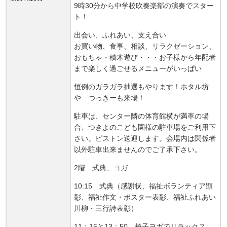
9時30分から中学校吹奏楽部の演奏でスター
ト！
出会い、ふれあい、支え合い
お買い物、食事、相談、リラクゼーション、
おもちゃ・積木遊び・・・お子様から年配者
まで楽しく過ごせるメニューがいっぱい
恒例のガラガラ抽選もやります！ホタル坊
や つっきーも来場！
駐車は、センター隣の体育館横が満車の場
合、つきよのこども園様の駐車場をご利用下
さい。ピストン送迎します。会場内は関係者
以外駐車出来ませんのでご了承下さい。
2階 式典、ヨガ
10:15 式典（感謝状、福祉ボランティア顕
彰、福祉作文・ポスター表彰、福祉ふれあい
川柳・三行詩表彰）
11：15と13：50 椅子ヨガでリラックス