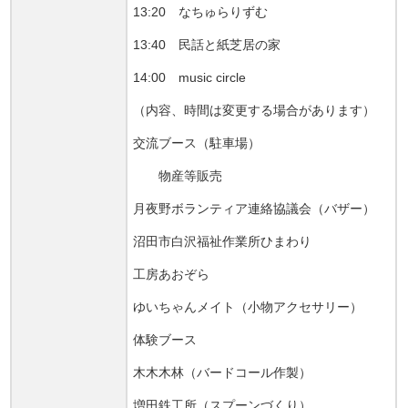
13:20 なちゅらりずむ
13:40 民話と紙芝居の家
14:00 music circle
（内容、時間は変更する場合があります）
交流ブース（駐車場）
物産等販売
月夜野ボランティア連絡協議会（バザー）
沼田市白沢福祉作業所ひまわり
工房あおぞら
ゆいちゃんメイト（小物アクセサリー）
体験ブース
木木木林（バードコール作製）
増田鉄工所（スプーンづくり）