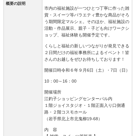
概要の説明
市内の福祉施設が一つひとつ丁寧に作った雑
貨・スイーツ等バラエティ豊かな商品がそろ
う期間限定マルシェ。そのほか、福祉施設の
活動・作品展示、親子・子ども向けワークシ
ョップ、福祉体験も開催予定です。
くらしと福祉の新しいつながりが発見できる
２日間だけの福祉事務所によるイベント！皆
さんのお越しをぜひお待ちしております！
開催日時令和６年９月6日（土）・7日（日）
10：00～16：00
開催場所
江釣子ショッピングセンターパル内
１階ジョイスタジオ・１階正面入り口側通
路・２階コスモホール
（岩手県北上市北鬼柳19-68）
内 容