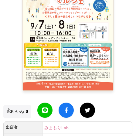
👍
いいね
0
出店者
みまもりLab