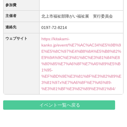
参加費
主催者
北上市福祉部障がい福祉展 実行委員会
連絡先
0197-72-8214
ウェブサイト
https://kitakami-
kanko.jp/event/%E7%AC%AC34%E5%9B%9
E%E5%8C%97%E4%B8%8A%E5%B8%82%
E9%9A%9C%E3%81%8C%E3%81%84%E8
%80%85%E7%A6%8F%E7%A5%89%E5%B
1%95-
%EF%BD%9E%E3%81%8F%E3%82%89%E
3%81%97x%E7%A6%8F%E7%A5%89-
%E3%81%BF%E3%82%89%E3%81%84/
イベント一覧へ戻る